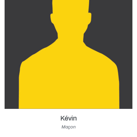
Kévin
Maçon