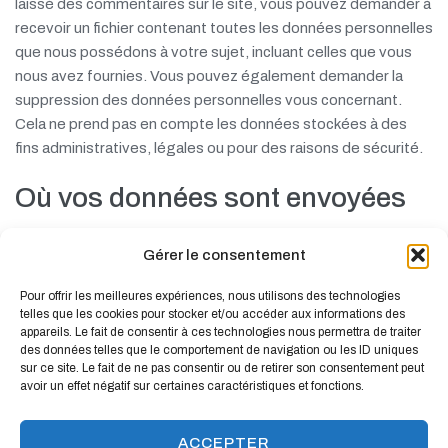
laissé des commentaires sur le site, vous pouvez demander à
recevoir un fichier contenant toutes les données personnelles
que nous possédons à votre sujet, incluant celles que vous
nous avez fournies. Vous pouvez également demander la
suppression des données personnelles vous concernant.
Cela ne prend pas en compte les données stockées à des
fins administratives, légales ou pour des raisons de sécurité.
Où vos données sont envoyées
Texte suggéré :
Les commentaires des visiteurs peuvent
Gérer le consentement
être vérifiés à l’aide d’un service automatisé de détection des
commentaires indésirables.
Pour offrir les meilleures expériences, nous utilisons des technologies
telles que les cookies pour stocker et/ou accéder aux informations des
appareils. Le fait de consentir à ces technologies nous permettra de traiter
des données telles que le comportement de navigation ou les ID uniques
sur ce site. Le fait de ne pas consentir ou de retirer son consentement peut
avoir un effet négatif sur certaines caractéristiques et fonctions.
ACCEPTER